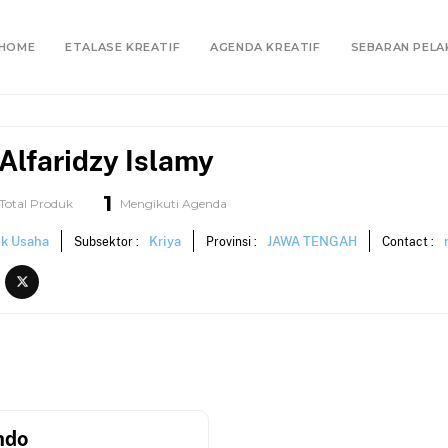
HOME
ETALASE KREATIF
AGENDA KREATIF
SEBARAN PELA
Alfaridzy Islamy
1
Total Produk
Mengikuti Agenda
ik Usaha
Kriya
JAWA TENGAH
Subsektor :
Provinsi :
Contact :
ndo