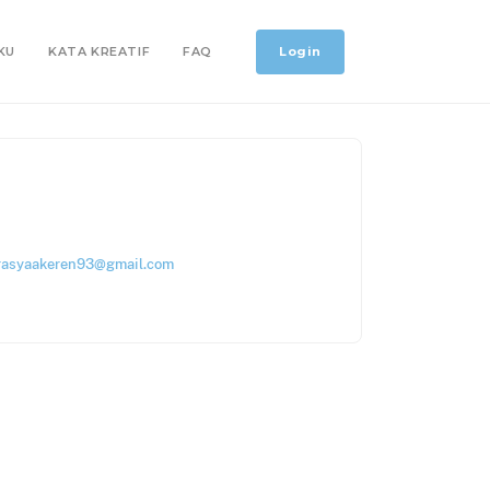
Login
KU
KATA KREATIF
FAQ
rasyaakeren93@gmail.com