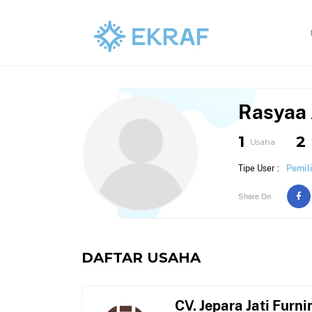
Rasyaa 
1
2
Usaha
Pemil
Tipe User :
Share On
DAFTAR USAHA
CV. Jepara Jati Furni