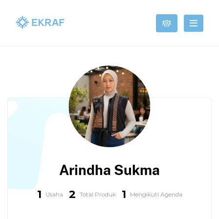
Arindha Sukma
1
2
1
Usaha
Total Produk
Mengikuti Agenda