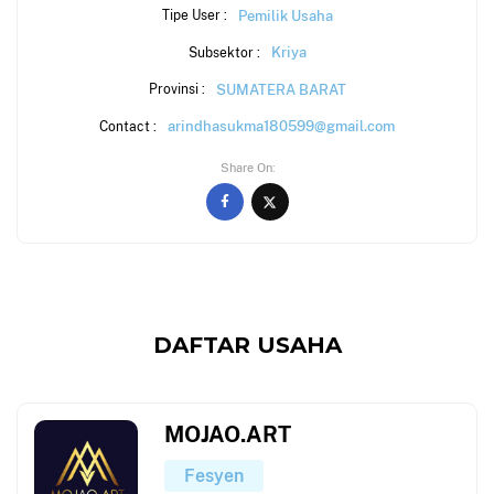
Pemilik Usaha
Tipe User :
Kriya
Subsektor :
SUMATERA BARAT
Provinsi :
arindhasukma180599@gmail.com
Contact :
Share On
DAFTAR USAHA
MOJAO.ART
Fesyen