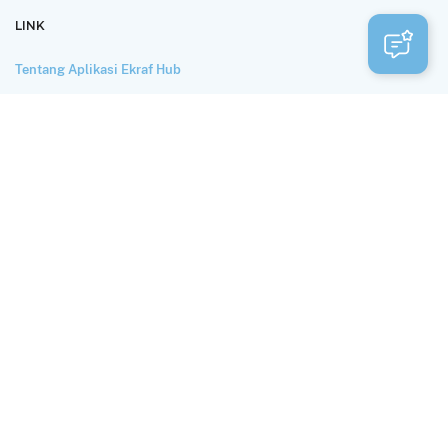
LINK
Tentang Aplikasi Ekraf Hub
Perlindungan dan Privasi Data
Syarat Penggunaan
HUBUNGI KAMI
Alamat
Autograph Tower Lantai 33, Jl. M.H. Thamrin No.10, Kb. Melati,
Kecamatan Tanah Abang, Kota Jakarta Pusat, Daerah Khusus Ibukota
Jakarta 10230
Email
hub@ekraf.go.id