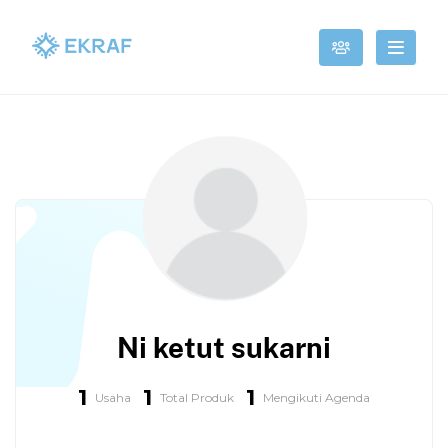
Ni ketut sukarni
1
1
1
Usaha
Total Produk
Mengikuti Agenda