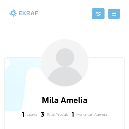
Mila Amelia
1
3
1
Usaha
Total Produk
Mengikuti Agenda