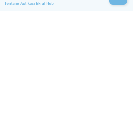
Tentang Aplikasi Ekraf Hub
Perlindungan dan Privasi Data
Syarat Penggunaan
HUBUNGI KAMI
Alamat
Autograph Tower Lantai 33, Jl. M.H. Thamrin No.10, Kb. Melati,
Kecamatan Tanah Abang, Kota Jakarta Pusat, Daerah Khusus Ibukota
Jakarta 10230
Email
hub@ekraf.go.id