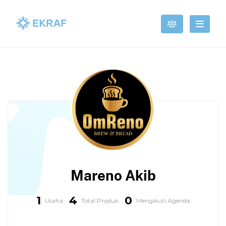
Mareno Akib
1
4
0
Usaha
Total Produk
Mengikuti Agenda