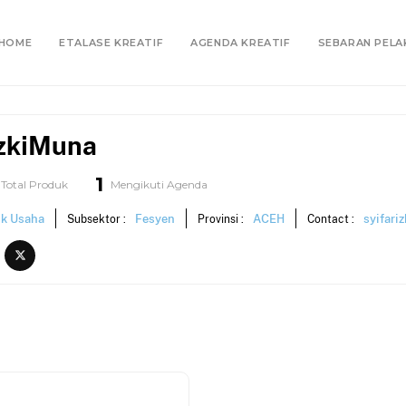
HOME
ETALASE KREATIF
AGENDA KREATIF
SEBARAN PELA
izkiMuna
1
Total Produk
Mengikuti Agenda
ik Usaha
Fesyen
ACEH
syifar
Subsektor :
Provinsi :
Contact :