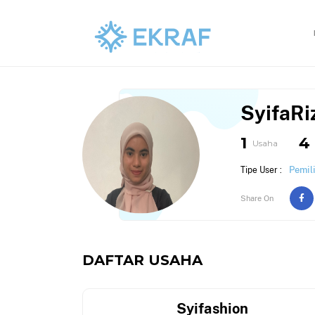
SyifaR
1
4
Usaha
Pemil
Tipe User :
Share On
DAFTAR USAHA
Syifashion