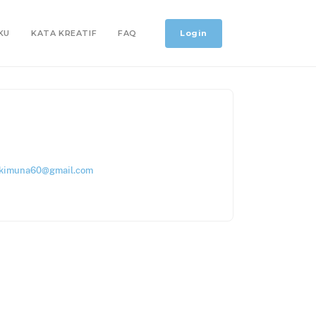
Login
KU
KATA KREATIF
FAQ
izkimuna60@gmail.com