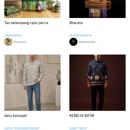
Tas selempang rajut perca
Bharata
JAWA BARAT
DI YOGYAKARTA
Kusmiati
Muhammad Saiful Huda
datu kemejah
KEMEJA BATIK
NUSA TENGGARA BARAT
JAWA TIMUR