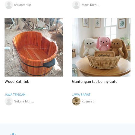
sri lestari se
Moch Rizal Nur Abadi
Wood Bathtub
Gantungan tas bunny cute
JAWA TENGAH
JAWA BARAT
Sukma Muhammad Rizqi Salsabilla
Kusmiati