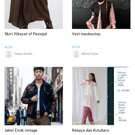
Skirt Hikayat of Peusijuk
Vest meukeutop
ACEH
ACEH
Tasya Aureliya
Misra Faiza
Jaket Etnik vintage
Kebaya dan Kutubaru