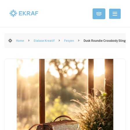
Home
Etalase Kreatif
Fesyen
Dusk Roundie Crossbody Sling 