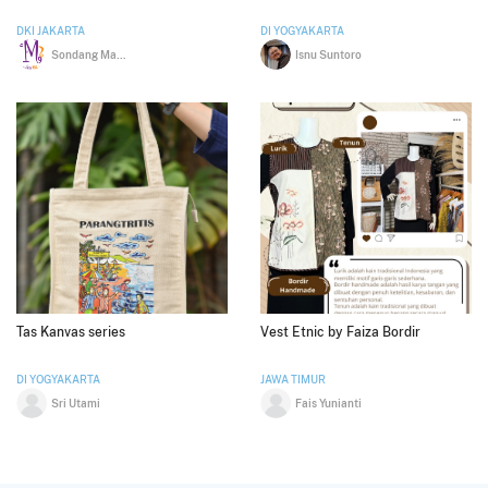
DKI JAKARTA
DI YOGYAKARTA
Sondang Maria Pasaribu
Isnu Suntoro
Tas Kanvas series
Vest Etnic by Faiza Bordir
DI YOGYAKARTA
JAWA TIMUR
Sri Utami
Fais Yunianti