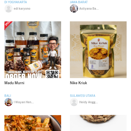
DI YOGYAKARTA
JAWA BARAT
edi karyono
Astiyana Bakary
Madu Murni
Nike Kriuk
BALI
SULAWESI UTARA
I Wayan Hendrawan
Heidy Anggelia Walukow