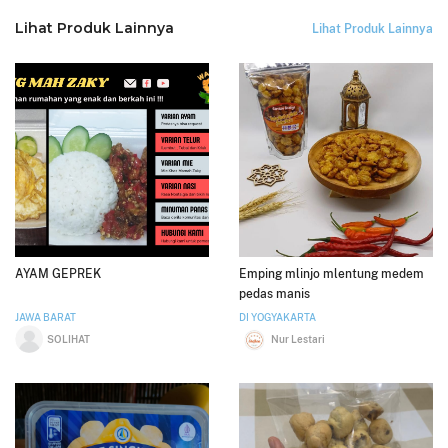
Lihat Produk Lainnya
Lihat Produk Lainnya
AYAM GEPREK
Emping mlinjo mlentung medem
pedas manis
JAWA BARAT
DI YOGYAKARTA
SOLIHAT
Nur Lestari