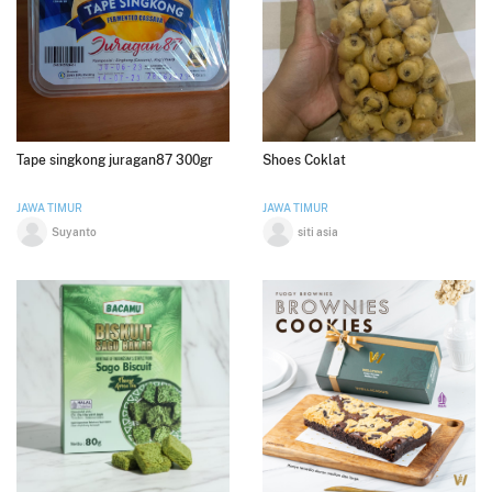
Tape singkong juragan87 300gr
Shoes Coklat
JAWA TIMUR
JAWA TIMUR
Suyanto
siti asia