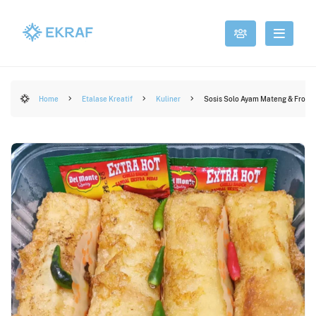
Home
Etalase Kreatif
Kuliner
Sosis Solo Ayam Mateng & Froze