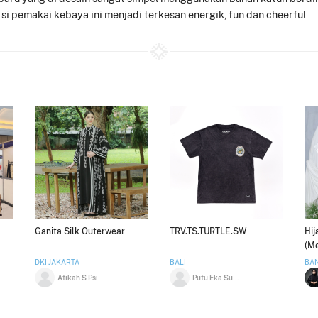
si pemakai kebaya ini menjadi terkesan energik, fun dan cheerful
Ganita Silk Outerwear
TRV.TS.TURTLE.SW
Hij
(M
DKI JAKARTA
BALI
BA
Atikah S Psi
Putu Eka Suwandika