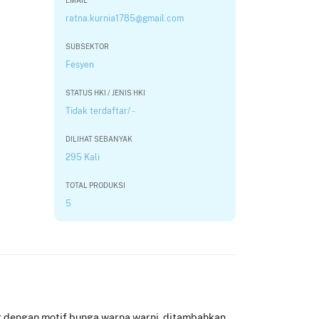
EMAIL
ratna.kurnia1785@gmail.com
SUBSEKTOR
Fesyen
STATUS HKI / JENIS HKI
Tidak terdaftar/ -
DILIHAT SEBANYAK
295 Kali
TOTAL PRODUKSI
5
r dengan motif bunga warna warni, ditambahkan