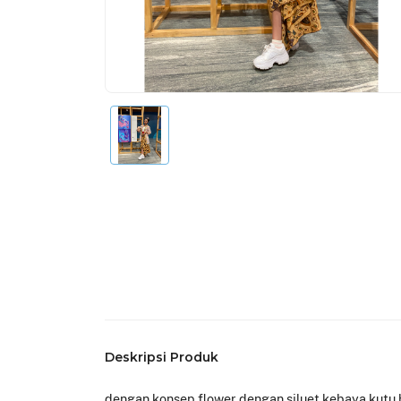
Deskripsi Produk
dengan konsep flower dengan siluet kebaya kutu