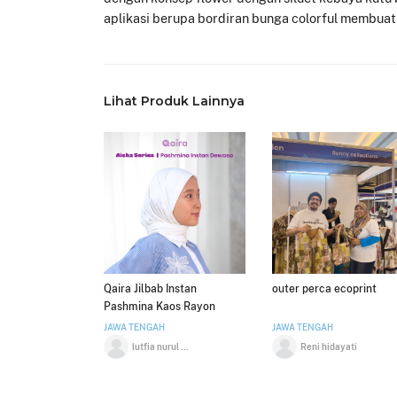
aplikasi berupa bordiran bunga colorful membuat 
Lihat Produk Lainnya
Qaira Jilbab Instan
outer perca ecoprint
Pashmina Kaos Rayon
Aisha Series
JAWA TENGAH
JAWA TENGAH
lutfia nurul aini
Reni hidayati