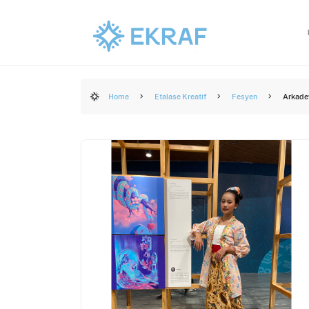
Home
Etalase Kreatif
Fesyen
Arkade