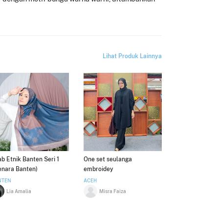
Lihat Produk Lainnya
ab Etnik Banten Seri 1
One set seulanga
enara Banten)
embroidey
NTEN
ACEH
Lia Amalia
Misra Faiza