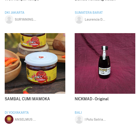
DKI JAKARTA
SUMATERA BARAT
SURYANINGSIH WIBOWO
Laurencia De Richo
SAMBAL CUMI MAMOKA
NICKMAD - Original
DI YOGYAKARTA
BALI
ANSELMUS WAU
I Putu Satria Wibawa