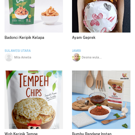
Badonci Keripik Kelapa
Ayam Geprek
SULAWESI UTARA
JAMBI
Mila Amelia
Desma wulandari
Woh Keripik Tempe
Bumbu Rendang Instan