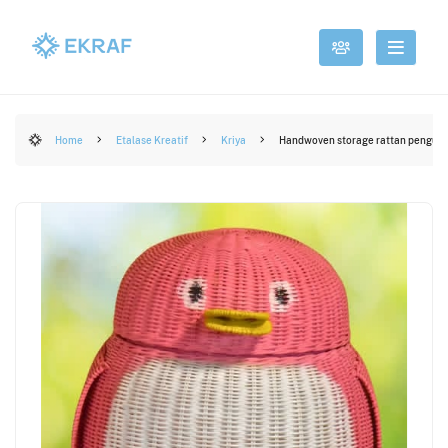
Home
Etalase Kreatif
Kriya
Handwoven storage rattan penguin