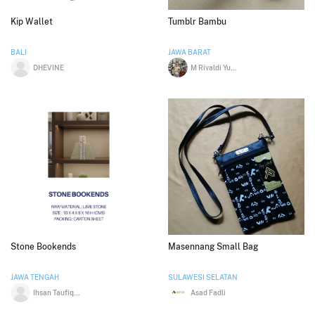
Kip Wallet
Tumblr Bambu
BALI
JAWA BARAT
DHEVINE
M Rivaldi Yusup
Stone Bookends
Masennang Small Bag
JAWA TENGAH
SULAWESI SELATAN
Ihsan Taufiqurahman
Asad Fadli