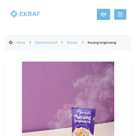
Home
Etalase Kreatif
Kuliner
Kacang langkoseng