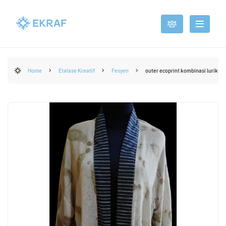
Home
Etalase Kreatif
Fesyen
outer ecoprint kombinasi lurik