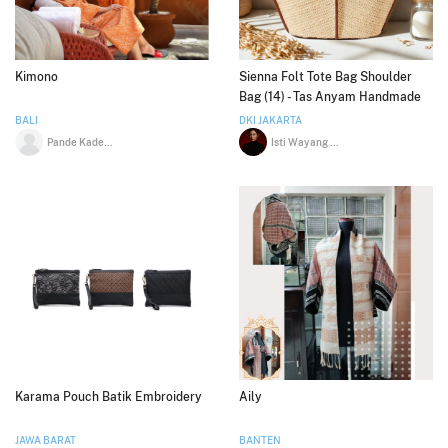
Kimono
Sienna Folt Tote Bag Shoulder
Bag (14) - Tas Anyam Handmade
BALI
DKI JAKARTA
Pande Kadek Anggara Wedaswara
Isti Wayang Sari
Karama Pouch Batik Embroidery
Aily
JAWA BARAT
BANTEN