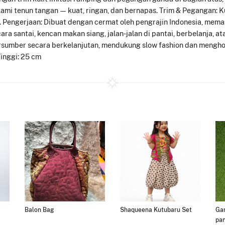
lami tenun tangan — kuat, ringan, dan bernapas. Trim & Pegangan: K
Pengerjaan: Dibuat dengan cermat oleh pengrajin Indonesia, memast
ara santai, kencan makan siang, jalan-jalan di pantai, berbelanja, a
sumber secara berkelanjutan, mendukung slow fashion dan menghorma
Tinggi: 25 cm
Balon Bag
Shaqueena Kutubaru Set
Gan
pa