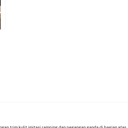
dengan trim kulit imitasi ramping dan pegangan ganda di bagian ata