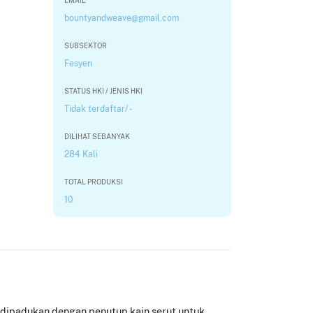
EMAIL
bountyandweave@gmail.com
SUBSEKTOR
Fesyen
STATUS HKI / JENIS HKI
Tidak terdaftar/ -
DILIHAT SEBANYAK
284 Kali
TOTAL PRODUKSI
10
s, dipadukan dengan penutup kain serut untuk