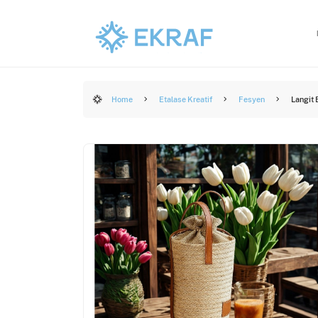
Home
Etalase Kreatif
Fesyen
Langit