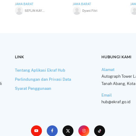
JAWA BARAT
JAWA BARAT
JAW
SEFLIN KAYUMI OKTAVIEN
Dyani Fitri
LINK
HUBUNGI KAMI
Alamat
Tentang Aplikasi Ekraf Hub
Autograph Tower La
Perlindungan dan Privasi Data
i
Tanah Abang, Kota 
Syarat Penggunaan
Email
hub@ekraf.go.id