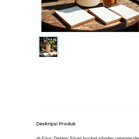
Deskripsi Produk
👜 Fitur: Desain: Siluet bucket silinder ramping 