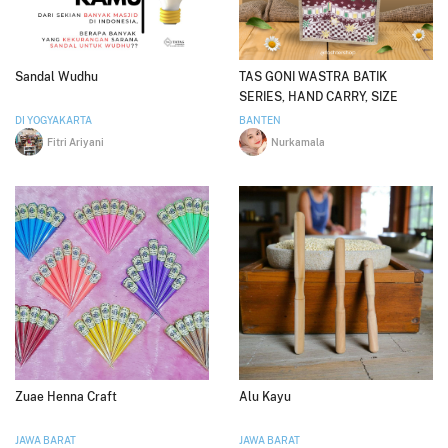
Sandal Wudhu
TAS GONI WASTRA BATIK
SERIES, HAND CARRY, SIZE
30x10x25 cm
DI YOGYAKARTA
BANTEN
Fitri Ariyani
Nurkamala
Zuae Henna Craft
Alu Kayu
JAWA BARAT
JAWA BARAT