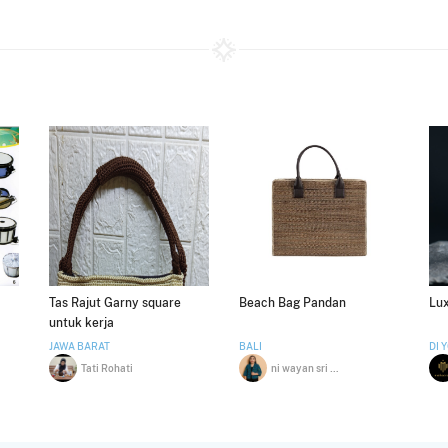
Tas Rajut Garny square
Beach Bag Pandan
Lux
untuk kerja
JAWA BARAT
BALI
DI 
Tati Rohati
ni wayan sri mustika dewi