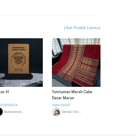
Lihat Produk Lainnya
so VI
Tumtuman Merah Cabe
Dasar Marun
YOGYAKARTA
JAWA BARAT
Muhammad Saiful Huda
Demak Christin Junita Nababan