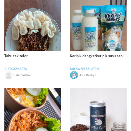
Tahu tek telor
Keripik dangke/keripik susu sapi
DI YOGYAKARTA
SULAWESI SELATAN
Esti martharani
Asia Resky Ishak