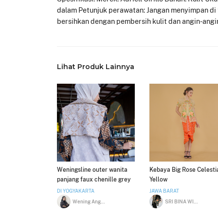
dalam Petunjuk perawatan: Jangan menyimpan di t
bersihkan dengan pembersih kulit dan angin-angi
Lihat Produk Lainnya
Weningsline outer wanita
Kebaya Big Rose Celesti
panjang faux chenille grey
Yellow
Atasan
DI YOGYAKARTA
JAWA BARAT
Wening Anggawikaningtyas
SRI BINA WISMAWATI