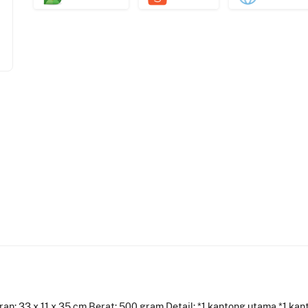
kuran: 33 x 11 x 35 cm Berat: 500 gram Detail: *1 kantong utama *1 ka