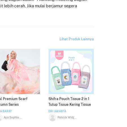
 lebih cerah. Jika mulai berjamur segera
Lihat Produk Lainnya
al Premium Scarf
Shifra Pouch Tissue 2 in 1
tumn Series
Tutup Tissue Kering Tissue
Basah Silicon Tali Rantai
A BARAT
DKI JAKARTA
Lucu Colorful
Aya Sophia Madjid
Patrick Widjaja