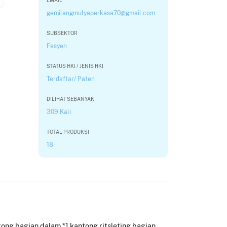
EMAIL
gemilangmulyaperkasa70@gmail.com
SUBSEKTOR
Fesyen
STATUS HKI / JENIS HKI
Terdaftar/ Paten
DILIHAT SEBANYAK
309 Kali
TOTAL PRODUKSI
18
ntong bagian dalam *1 kantong ritsleting bagian