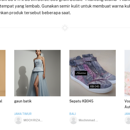
empat yang lembab. Gunakan semir kulit untuk membuat warna kulit
nkan produk tersebut beberapa saat.
al
gaun batik
Sepatu KB045
Vo
Au
JAWA TIMUR
BALI
JAW
MOCH RIZAL NUR ABADI
Mochmmad Azmir