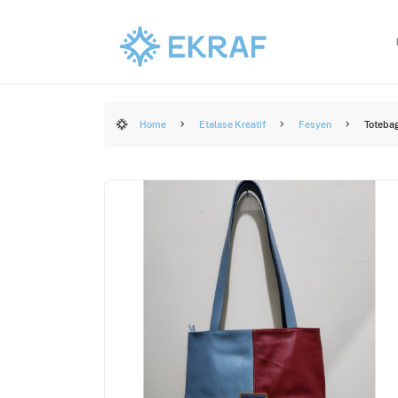
Home
Etalase Kreatif
Fesyen
Toteba