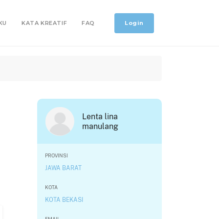
Login
KU
KATA KREATIF
FAQ
Lenta lina
manulang
PROVINSI
JAWA BARAT
KOTA
KOTA BEKASI