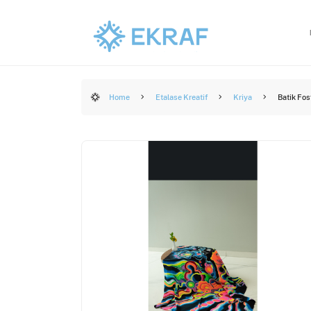
Home
Etalase Kreatif
Kriya
Batik Fos