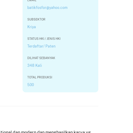
EMAIL
batikfosfor@yahoo.com
SUBSEKTOR
Kriya
STATUS HKI / JENIS HKI
Terdaftar/ Paten
DILIHAT SEBANYAK
348 Kali
TOTAL PRODUKSI
500
ditional dan modern dan menghasilkan karya yg