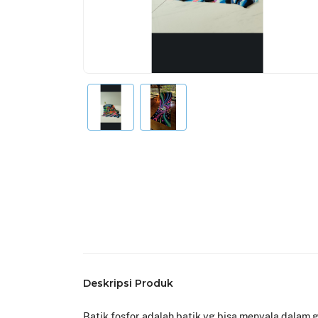
Deskripsi Produk
Batik fosfor adalah batik yg bisa menyala dalam