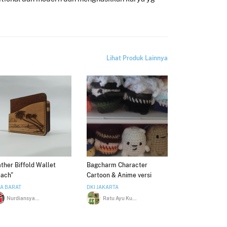
Lihat Produk Lainnya
ther Biffold Wallet
Bagcharm Character
each"
Cartoon & Anime versi
Mushroom
A BARAT
DKI JAKARTA
Nurdiansyah Nugraha
Ratu Ayu Kusumawardani