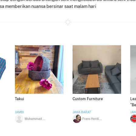
bisa memberikan nuansa bersinar saat malam hari
Takui
Custom Furniture
Lea
"B
JAMBI
JAWA BARAT
JAW
Muhammad Zaidan Alfawwaz
Frans Herdiansyah