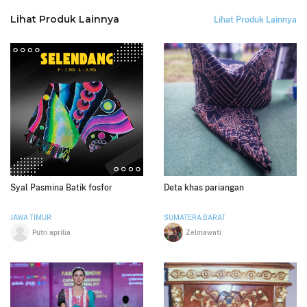
Lihat Produk Lainnya
Lihat Produk Lainnya
Syal Pasmina Batik fosfor
Deta khas pariangan
JAWA TIMUR
SUMATERA BARAT
Putri aprilia
Zelmawati