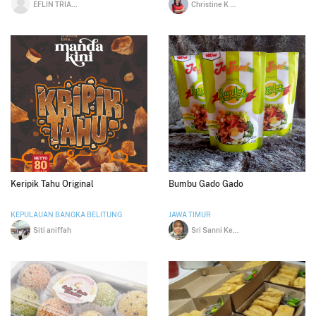
EFLIN TRIANA ROSA
Christine K Purnama
Keripik Tahu Original
Bumbu Gado Gado
KEPULAUAN BANGKA BELITUNG
JAWA TIMUR
Siti aniffah
Sri Sanni Kemiarti