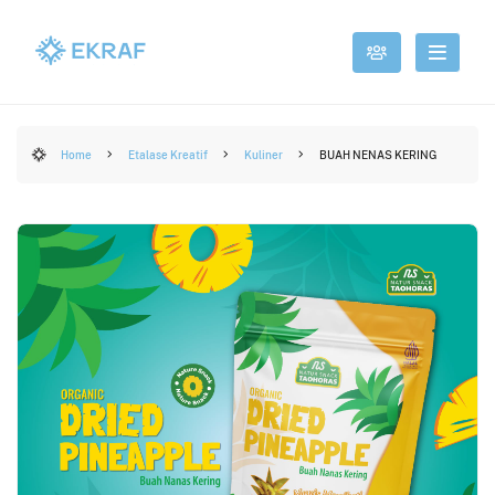
Home
Etalase Kreatif
Kuliner
BUAH NENAS KERING