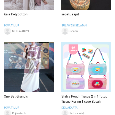
Kaia Polycotton
sepatu rajut
JAWA TIMUR
SULAWESI SELATAN
MELLA AULYA
isnaeni
One Set Grandis
Shifra Pouch Tissue 2 in 1 Tutup
Tissue Kering Tissue Basah
Braided Hologram Tali Makrame
JAWA TIMUR
DKI JAKARTA
Colorful
Puji astutik
Patrick Widjaja