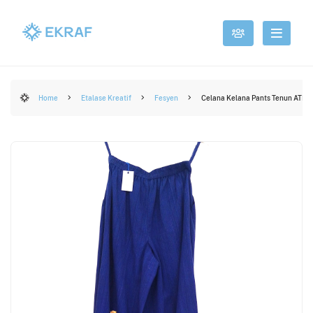
Home
Etalase Kreatif
Fesyen
Celana Kelana Pants Tenun ATBM