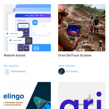
Website Instant
Orion DiviTrack Scanner
DKI JAKARTA
JAWA TENGAH
Muhammad Mufid Luthfi
Arif Susilo