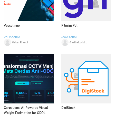
Vesselingo
Pilgrim Pal
DKI JAKARTA
JAWA BARAT
Oskar Riandi
Garibaldy Mukti
CargoLens: AI-Powered Visual
DigiStock
Weight Estimation for ODOL