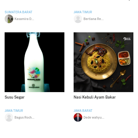
SUMATERA BARAT
JAWA TIMUR
Kasamira Dwi Berlain Kasni
Bertiana Redjeki Hendrajati
Susu Segar
Nasi Kebuli Ayam Bakar
JAWA TIMUR
JAWA BARAT
Bagus Rochadi
Dede wahyudin