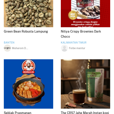
Green Bean Robusta Lampung
Nitiya Crispy Brownies Dark
Choco
BANTEN
KALIMANTAN TIMUR
Muharom Darmawan
Feibe mantur
Seblak Prasmanan
The CRS7 Jahe Merah Instan kopi