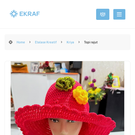
Home
Etalase Kreatif
Kriya
Topi rajut