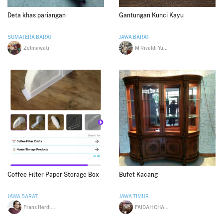
Deta khas pariangan
Gantungan Kunci Kayu
SUMATERA BARAT
JAWA BARAT
Zelmawati
M Rivaldi Yusup
Coffee Filter Paper Storage Box
Bufet Kacang
JAWA BARAT
JAWA TIMUR
Frans Herdiansyah
FAIDAH CHALID