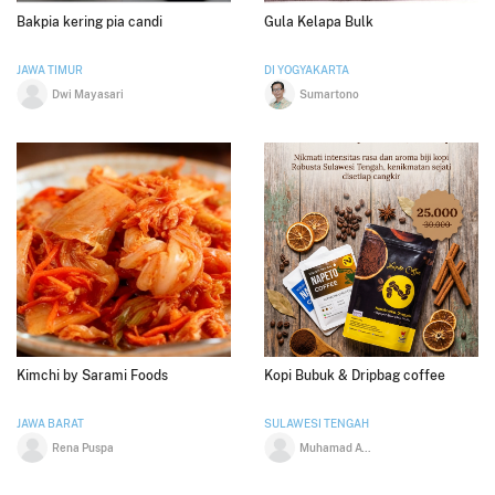
Bakpia kering pia candi
Gula Kelapa Bulk
JAWA TIMUR
DI YOGYAKARTA
Dwi Mayasari
Sumartono
Kimchi by Sarami Foods
Kopi Bubuk & Dripbag coffee
JAWA BARAT
SULAWESI TENGAH
Rena Puspa
Muhamad Ayub