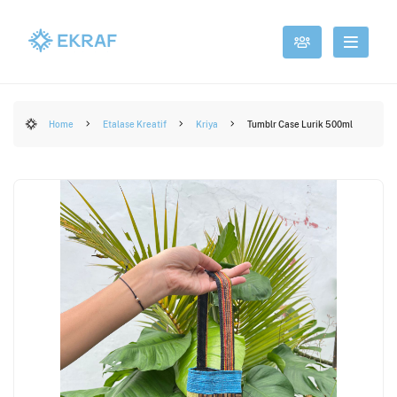
Home
Etalase Kreatif
Kriya
Tumblr Case Lurik 500ml