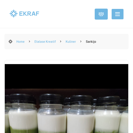
Home
Etalase Kreatif
Kuliner
Sarkijo