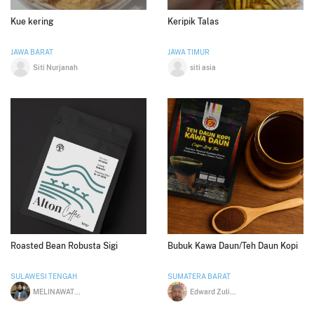
Kue kering
Keripik Talas
JAWA BARAT
JAWA TIMUR
Siti Nurjanah
siti asia
Roasted Bean Robusta Sigi
Bubuk Kawa Daun/Teh Daun Kopi
SULAWESI TENGAH
SUMATERA BARAT
MELINAWATY DESYANA
Edward Zulichtiar