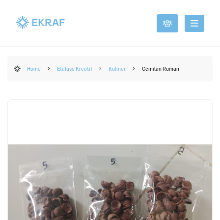
Home
Etalase Kreatif
Kuliner
Cemilan Ruman