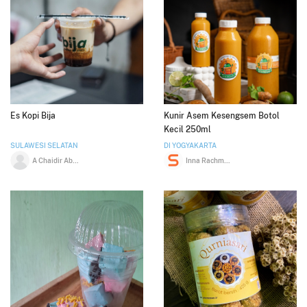
Es Kopi Bija
Kunir Asem Kesengsem Botol
Kecil 250ml
SULAWESI SELATAN
DI YOGYAKARTA
A Chaidir Abu Bakar
Inna Rachmawati