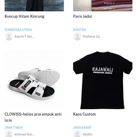
Kuncup Hitam Kincung
Paris Jadul
SUMATERA UTARA
BANTEN
Asyrie T Harahap
Rodiana Zahratul Muharom
CLOWISS-helios pria empuk anti
Kaos Custom
licin
JAWA TIMUR
JAWA BARAT
achmad faisal kinanta
Deden