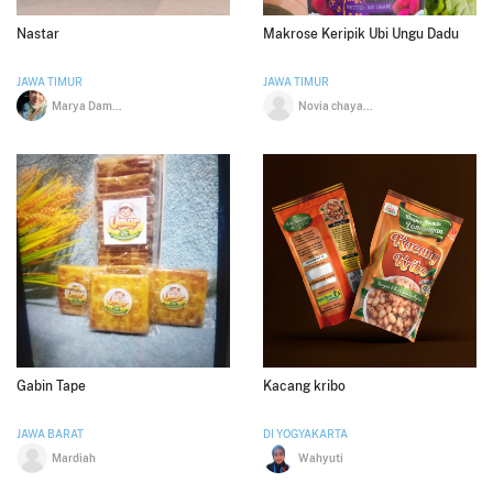
Nastar
Makrose Keripik Ubi Ungu Dadu
JAWA TIMUR
JAWA TIMUR
Marya Damayanti
Novia chayasita kenrose dewanty
Gabin Tape
Kacang kribo
JAWA BARAT
DI YOGYAKARTA
Mardiah
Wahyuti