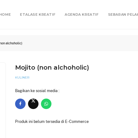
HOME
ETALASE KREATIF
AGENDA KREATIF
SEBARAN PELA
non alchoholic)
Mojito (non alchoholic)
KULINER
Bagikan ke sosial media :
Produk ini belum tersedia di E-Commerce