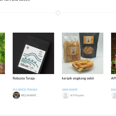
Robusta Toraja
keripik singkong sebit
AP
SULAWESI TENGAH
JAWA BARAT
BA
MELINAWATY DESYANA
Ai Fitriyani