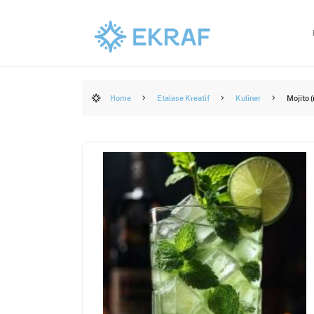
Home
Etalase Kreatif
Kuliner
Mojito (