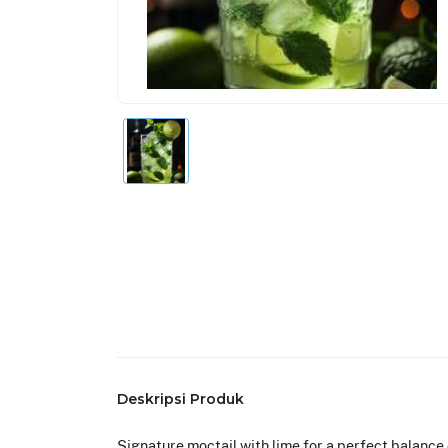
Deskripsi Produk
Signature moctail with lime for a perfect balance 