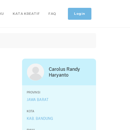
Login
KU
KATA KREATIF
FAQ
Carolus Randy
Haryanto
PROVINSI
JAWA BARAT
KOTA
KAB. BANDUNG