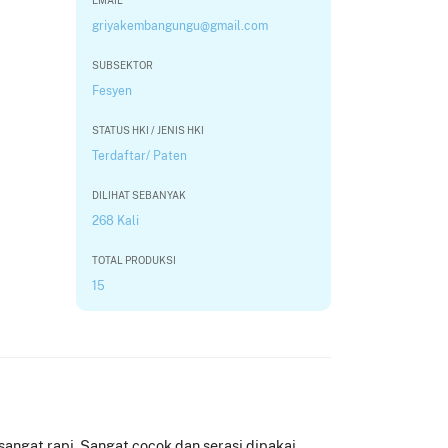
EMAIL
griyakembangungu@gmail.com
SUBSEKTOR
Fesyen
STATUS HKI / JENIS HKI
Terdaftar/ Paten
DILIHAT SEBANYAK
268 Kali
TOTAL PRODUKSI
15
sangat rapi. Sangat cocok dan serasi dipakai