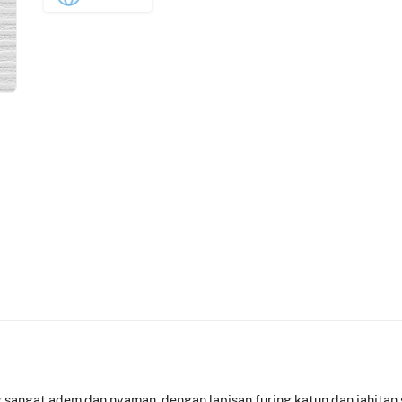
g sangat adem dan nyaman, dengan lapisan furing katun dan jahitan 