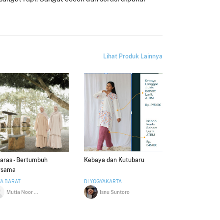
Lihat Produk Lainnya
aras - Bertumbuh
Kebaya dan Kutubaru
rsama
A BARAT
DI YOGYAKARTA
Mutia Noor Hafid
Isnu Suntoro