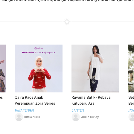
es
Qaira Kaos Anak
Rayama Batik - Kebaya
Sel
Perempuan Zora Series
Kutubaru Ara
Be
JAWA TENGAH
BANTEN
JAW
lutfia nurul aini
Aldila Dwiayu Andapita