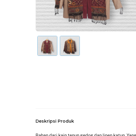
Deskripsi Produk
Bahan dari kain tenun gedog dan linen katun. Yan