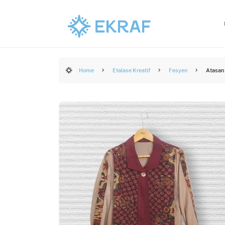
Home
Etalase Kreatif
Fesyen
Atasan 