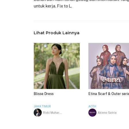
untuk kerja. Fix to L.
Lihat Produk Lainnya
Blisse Dress
Etina Scarf & Outer seri
JAWA TIMUR
ACEH
Riski Muhartatiningsih
Akieno Satria