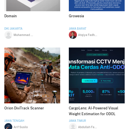
Domain
Growesia
DKI JAKARTA
JAWA BARAT
Muhammad Mufid Luthfi
Atqiya Fadhil Rahman
Orion DiviTrack Scanner
CargoLens: AI-Powered Visual
Weight Estimation for ODOL
Compliance
JAWA TENGAH
JAWA TIMUR
Arif Susilo
Abdullah Faqih Septiyanto