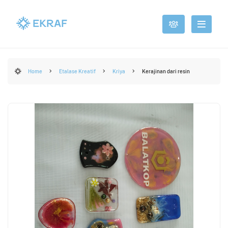
Home
Etalase Kreatif
Kriya
Kerajinan dari resin