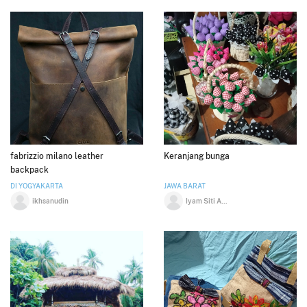
fabrizzio milano leather
Keranjang bunga
backpack
DI YOGYAKARTA
JAWA BARAT
ikhsanudin
Iyam Siti Aminah sondjaya