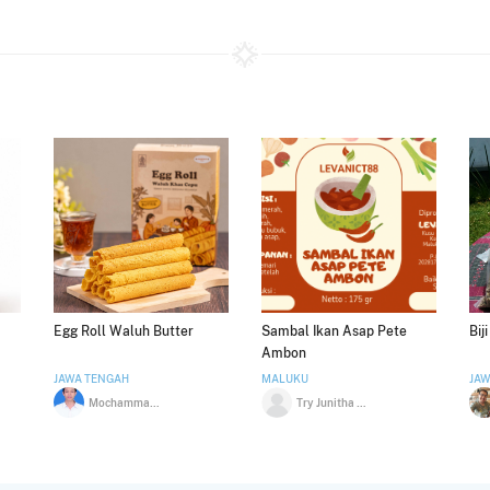
Egg Roll Waluh Butter
Sambal Ikan Asap Pete
Bij
Ambon
JAWA TENGAH
MALUKU
JAW
Mochammad Arief Yuridul Firdaus
Try Junitha Marcelin Matahelumual