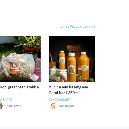
Lihat Produk Lainnya
i kopi greenbean arabica
Kunir Asem Kesengsem
Botol Kecil 250ml
A BARAT
DI YOGYAKARTA
Rinaldi CW Tandjung
Inna Rachmawati