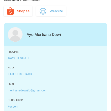
Shopee
Website
Ayu Mertiana Dewi
PROVINSI
JAWA TENGAH
KOTA
KAB. SUKOHARJO
EMAIL
mertianadewi28@gmail.com
SUBSEKTOR
Fesyen