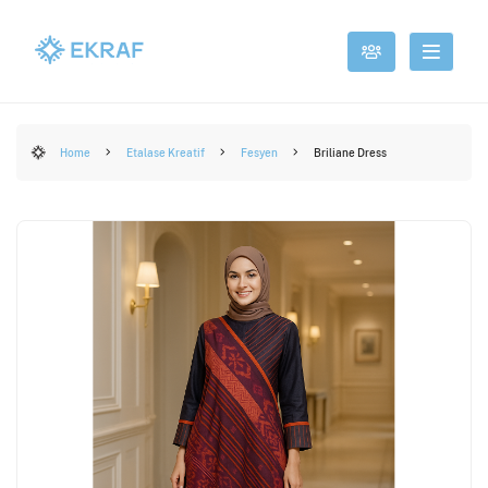
Home
Etalase Kreatif
Fesyen
Briliane Dress