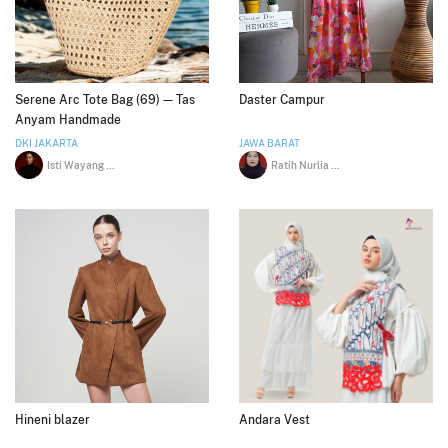
Serene Arc Tote Bag (69) — Tas
Daster Campur
Anyam Handmade
DKI JAKARTA
JAWA BARAT
Isti Wayang Sari
Ratih Nurlia Hastuty
Hineni blazer
Andara Vest