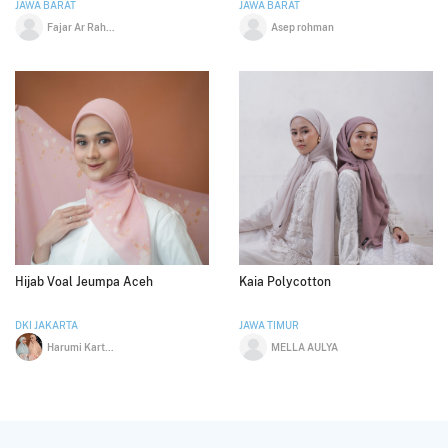
JAWA BARAT
JAWA BARAT
Fajar Ar Rahman
Asep rohman
Hijab Voal Jeumpa Aceh
Kaia Polycotton
DKI JAKARTA
JAWA TIMUR
Harumi Kartini
MELLA AULYA