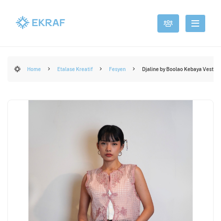
Home
Etalase Kreatif
Fesyen
Djaline by Boolao Kebaya Vest A