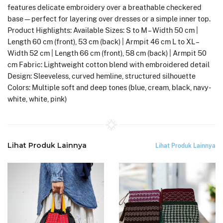
features delicate embroidery over a breathable checkered
base—perfect for layering over dresses or a simple inner top.
Product Highlights: Available Sizes: S to M – Width 50 cm |
Length 60 cm (front), 53 cm (back) | Armpit 46 cm L to XL –
Width 52 cm | Length 66 cm (front), 58 cm (back) | Armpit 50
cm Fabric: Lightweight cotton blend with embroidered detail
Design: Sleeveless, curved hemline, structured silhouette
Colors: Multiple soft and deep tones (blue, cream, black, navy-
white, white, pink)
Lihat Produk Lainnya
Lihat Produk Lainnya