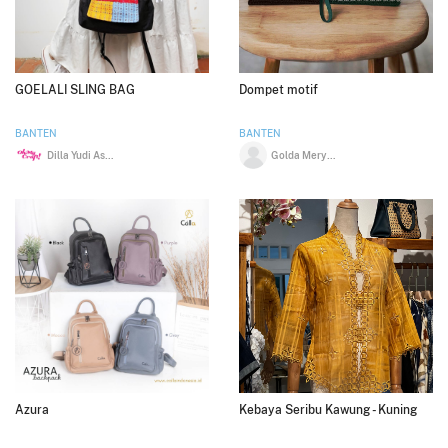
GOELALI SLING BAG
Dompet motif
BANTEN
BANTEN
Dilla Yudi Astari
Golda Meryati
Azura
Kebaya Seribu Kawung - Kuning