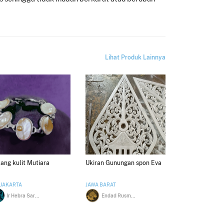
Lihat Produk Lainnya
ang kulit Mutiara
Ukiran Gunungan spon Eva
 JAKARTA
JAWA BARAT
Ir Hebra Sarah Setiarini MBA
Endad Rusmawan