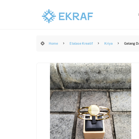
Home
Etalase Kreatif
Kriya
Gelang D