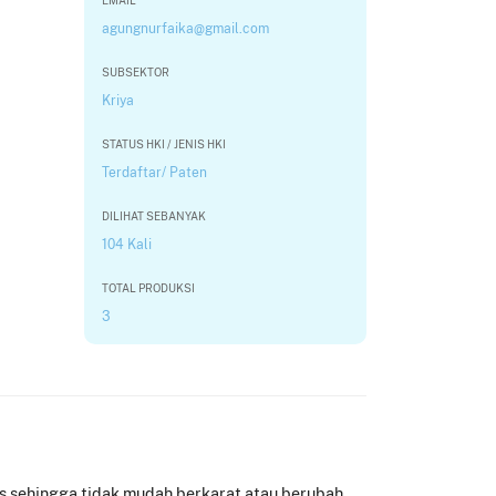
EMAIL
agungnurfaika@gmail.com
SUBSEKTOR
Kriya
STATUS HKI / JENIS HKI
Terdaftar/ Paten
DILIHAT SEBANYAK
104 Kali
TOTAL PRODUKSI
3
ss sehingga tidak mudah berkarat atau berubah