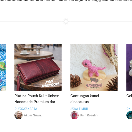
Platine Pouch Kulit Unisex
Gantungan kunci
Gel
Handmade Premium dari
dinosaurus
Bagbone
DI YOGYAKARTA
JAWA TIMUR
DKI
Akbar Suwardo
Unin Rosalini