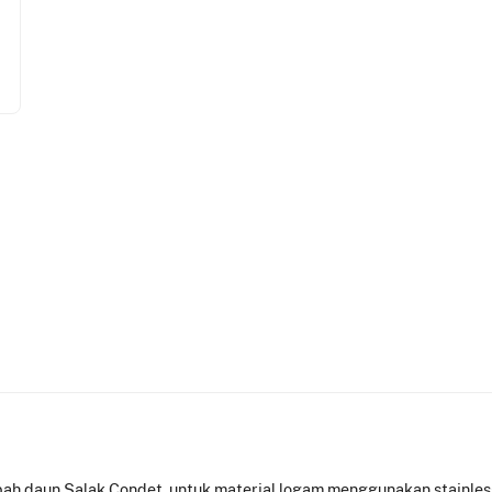
imbah daun Salak Condet, untuk material logam menggunakan stainle