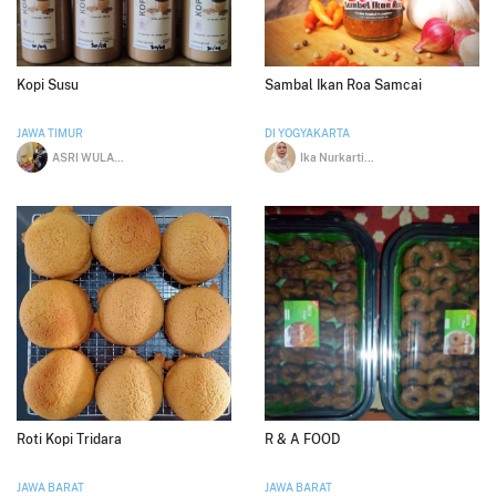
Kopi Susu
Sambal Ikan Roa Samcai
JAWA TIMUR
DI YOGYAKARTA
ASRI WULANDARI PURNAYUDYA
Ika Nurkartika
Roti Kopi Tridara
R & A FOOD
JAWA BARAT
JAWA BARAT