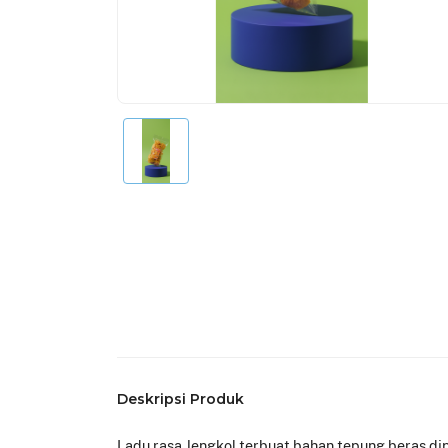
Deskripsi Produk
Ladu rasa Jengkol terbuat bahan tepung beras d