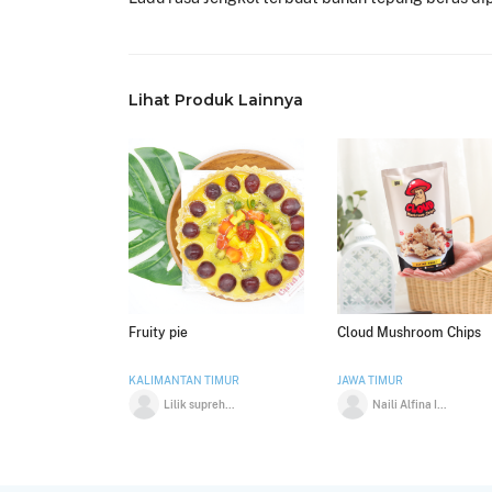
Lihat Produk Lainnya
Fruity pie
Cloud Mushroom Chips
KALIMANTAN TIMUR
JAWA TIMUR
Lilik suprehatin
Naili Alfina Izzati