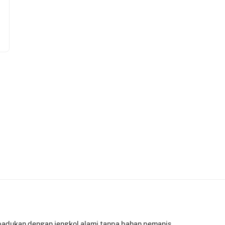
ipadukan dengan jengkol alami tanpa bahan pemanis