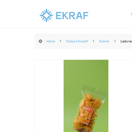
Home
Etalase Kreatif
Kuliner
Ladu ra