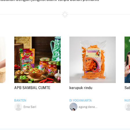
APB SAMBAL CUMTE
kerupuk rindu
Sa
BANTEN
DI YOGYAKARTA
NUS
Erna Sari
agung dananag irawan