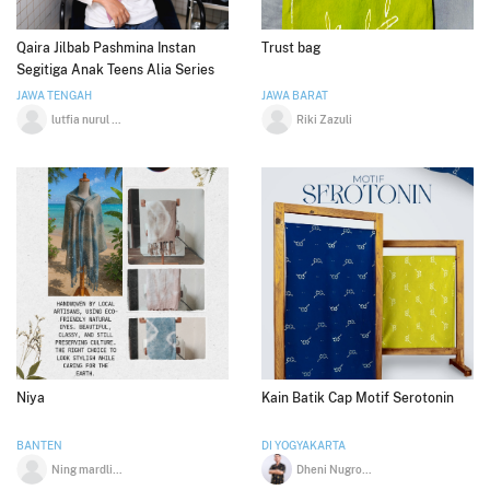
Qaira Jilbab Pashmina Instan
Trust bag
Segitiga Anak Teens Alia Series
JAWA TENGAH
JAWA BARAT
lutfia nurul aini
Riki Zazuli
Niya
Kain Batik Cap Motif Serotonin
BANTEN
DI YOGYAKARTA
Ning mardliyah
Dheni Nugroho