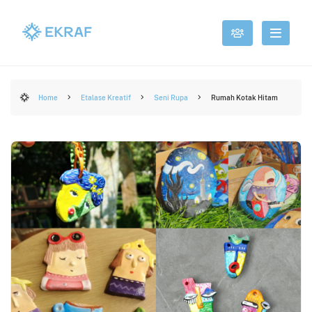
Home
Etalase Kreatif
Seni Rupa
Rumah Kotak Hitam