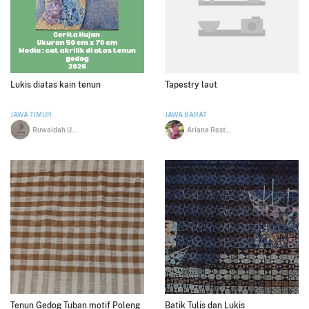
Lukis diatas kain tenun
Tapestry laut
JAWA TIMUR
JAWA BARAT
Ruwaidah Uzatul Anam
Ariana Restu Handari
Tenun Gedog Tuban motif Poleng
Batik Tulis dan Lukis