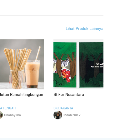
Lihat Produk Lainnya
dotan Ramah lingkungan
Stiker Nusantara
A TENGAH
DKI JAKARTA
Dhanny ika budianto
Indah Nur Zahra