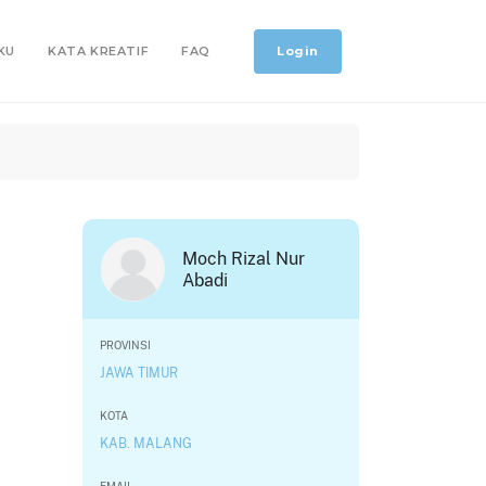
Login
KU
KATA KREATIF
FAQ
Moch Rizal Nur
Abadi
PROVINSI
JAWA TIMUR
KOTA
KAB. MALANG