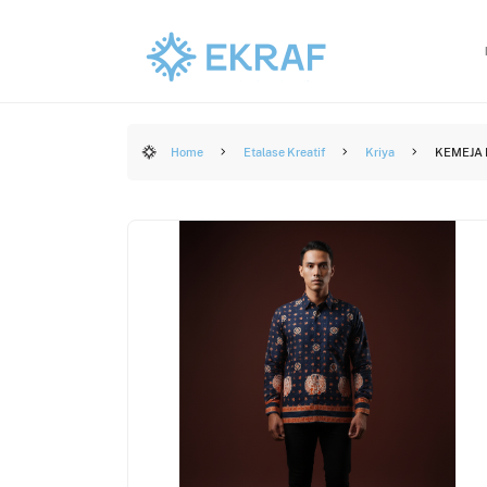
Home
Etalase Kreatif
Kriya
KEMEJA 