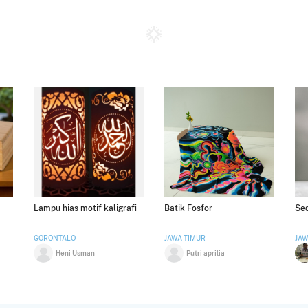
Lampu hias motif kaligrafi
Batik Fosfor
Se
GORONTALO
JAWA TIMUR
JAW
Heni Usman
Putri aprilia