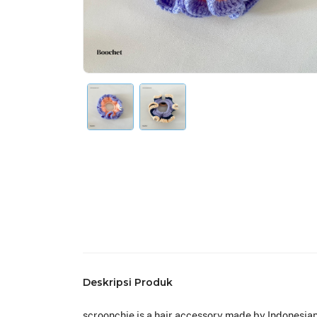
Deskripsi Produk
scroonchie is a hair accessory made by Indonesian 