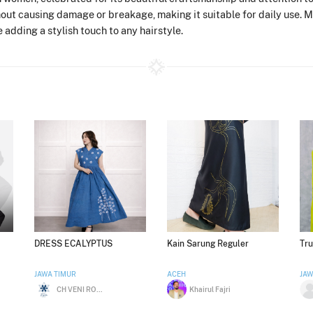
hout causing damage or breakage, making it suitable for daily use. M
 adding a stylish touch to any hairstyle.
DRESS ECALYPTUS
Kain Sarung Reguler
Tru
JAWA TIMUR
ACEH
JAW
CH VENI ROSITA
Khairul Fajri