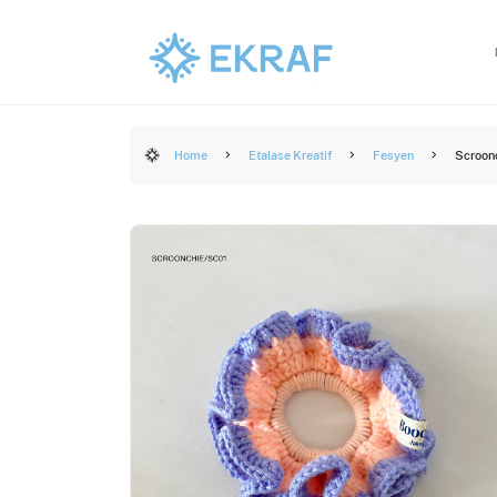
Home
Etalase Kreatif
Fesyen
Scroon