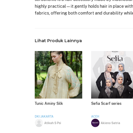
highly practical—it gently holds hair in place wit
fabrics, offering both comfort and durability while
Lihat Produk Lainnya
Tunic Aminy Silk
Sefia Scarf series
DKI JAKARTA
ACEH
Atikah S Psi
Akieno Satria