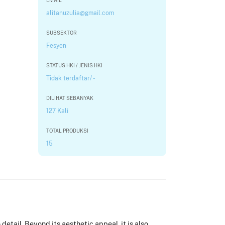
EMAIL
alitanuzulia@gmail.com
SUBSEKTOR
Fesyen
STATUS HKI / JENIS HKI
Tidak terdaftar/ -
DILIHAT SEBANYAK
127 Kali
TOTAL PRODUKSI
15
etail. Beyond its aesthetic appeal, it is also