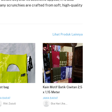
any scrunchies are crafted from soft, high-quality
Lihat Produk Lainnya
st bag
Kain Motif Batik Ciwitan 2,5
x 1,15 Meter
A BARAT
JAWA BARAT
Riki Zazuli
Eka Hari Jhayanti