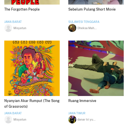
The Forgotten People
Sebelum Pulang Short Movie
JAWA BARAT
SULAWESI TENGGARA
Misyatun
Dheksa Mahesa Amry
Nyanyian Akar Rumput (The Song
Ruang Immersive
of Grassroots)
JAWA BARAT
JAWA TIMUR
Misyatun
danar tri yudistira