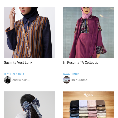
Sasmita Vest Lurik
Iin Kusuma TA Collection
DI YOGYAKARTA
JAWA TIMUR
Andrio Yudha Nofrianto
IIN KUSUMAWATI