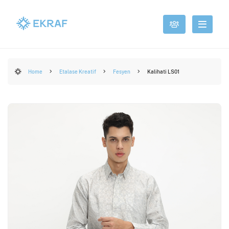
Home
Etalase Kreatif
Fesyen
Kalihati LS01